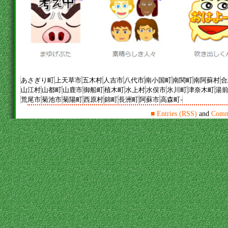
あさぎり町
上天草市
五木村
人吉市
八代市
南小国町
南関町
南阿蘇村
合
山江村
山都町
山鹿市
御船町
植木町
水上村
水俣市
氷川町
津奈木町
湯
荒尾市
菊池市
菊陽町
西原村
錦町
長洲町
阿蘇市
高森町-
■
Entries (RSS)
and
Comm