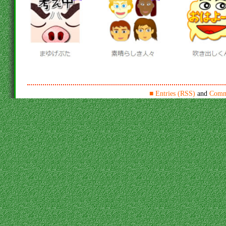
■
Entries (RSS)
and
Comm