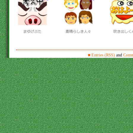
■
Entries (RSS)
and
Comm