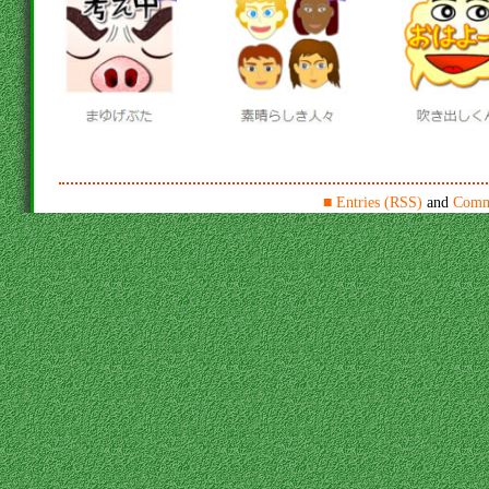
■
Entries (RSS)
and
Comm