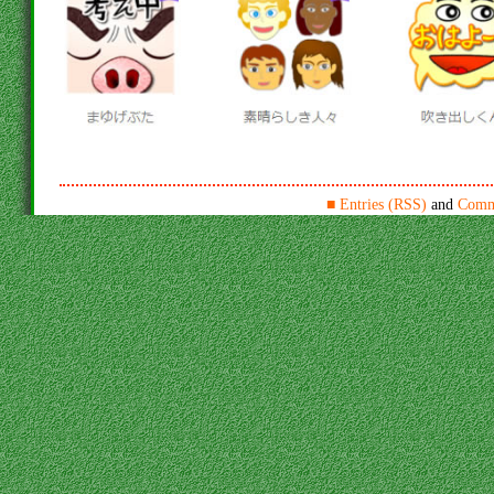
■
Entries (RSS)
and
Comm