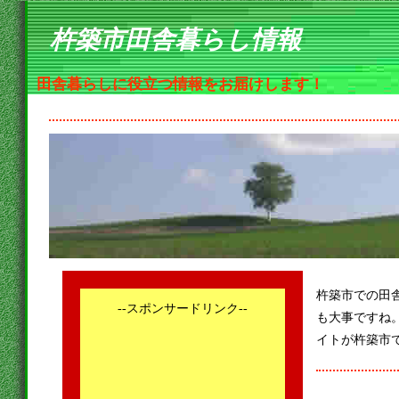
杵築市田舎暮らし情報
田舎暮らしに役立つ情報をお届けします！
杵築市での田
--スポンサードリンク--
も大事ですね
イトが杵築市