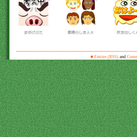
■
Entries (RSS)
and
Comm