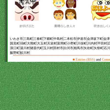
いわき市
三島町
三春町
下郷町
中島村
二本松市
伊達市
会津坂下町
会津
国見町
塙町
大熊町
大玉村
天栄村
富岡町
小野町
川俣町
川内村
平田村
浪江町
湯川村
猪苗代町
玉川村
田村市
白河市
相馬市
矢吹町
矢祭町
石
飯野町
鮫川村
■
Entries (RSS)
and
Comm